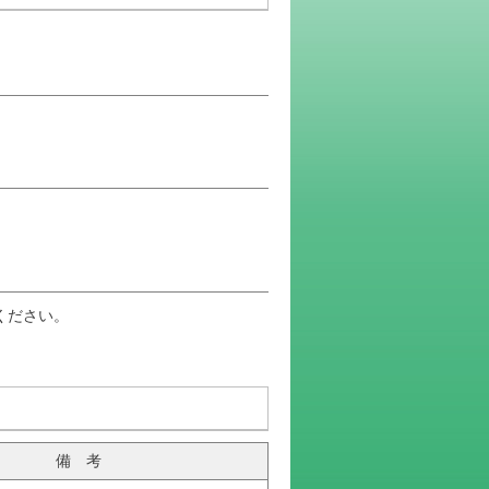
ください。
備 考