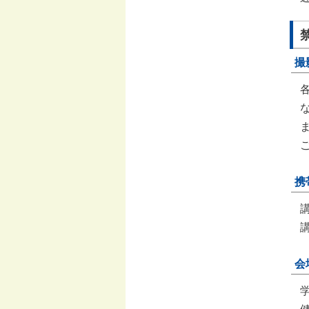
撮
携
会