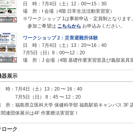
日 時：7月4日（土）12：00〜15：30
場 所：I 会場（4階 日常生活活動実習室）
※ワークショップ 1は事前申込・定員制となります
参加ご希望は
こちらから
お申込みください。
ワークショップ 2：災害避難所体験
日 時：7月4日（土）13：20〜16：40
7月5日（日）9：00〜12：20
場 所：J 会場（4階 基礎作業実習室及び義肢装具
機器展示
 時：7月4日（土）13：20 〜 16：40
7月5日（日） 8：45 〜 12：20
場 所：福島県立医科大学 保健科学部 福島駅前キャンパス 3F 講
※関連団体展示は4F 作業療法実習室Ⅰ
クローク