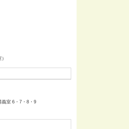
。
室）
義室 6・7・8・9