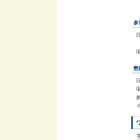
参
日
懇
日