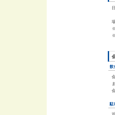
日
飲
駐