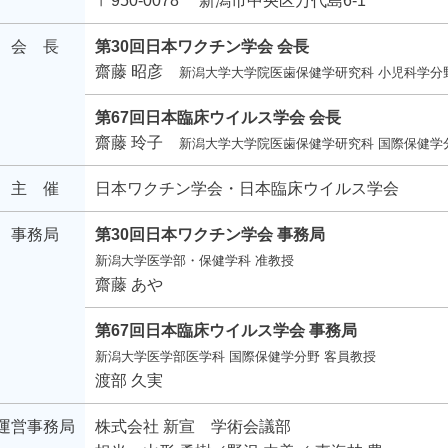
〒950-0078
新潟市中央区万代島6-1
会 長
第30回日本ワクチン学会 会長
齋藤 昭彦
新潟大学大学院医歯保健学研究科 小児科学分
第67回日本臨床ウイルス学会 会長
齋藤 玲子
新潟大学大学院医歯保健学研究科 国際保健学
主 催
日本ワクチン学会・日本臨床ウイルス学会
事務局
第30回日本ワクチン学会 事務局
新潟大学医学部・保健学科 准教授
齋藤 あや
第67回日本臨床ウイルス学会 事務局
新潟大学医学部医学科 国際保健学分野 客員教授
渡部 久実
運営事務局
株式会社 新宣 学術会議部