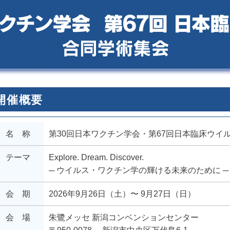
開催概要
名 称
第30回日本ワクチン学会・第67回日本臨床ウイ
テーマ
Explore. Dream. Discover.
─ ウイルス・ワクチン学の輝ける未来のために ─
会 期
2026年9月26日（土）〜
9月27日（日）
会 場
朱鷺メッセ
新潟コンベンションセンター