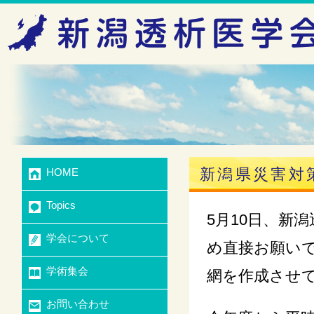
新潟県災害対
HOME
Topics
5月10日、新
学会について
め直接お願い
学術集会
網を作成させ
お問い合わせ