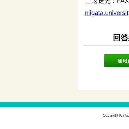
ご返送先：FA
niigata.univers
回答
Copyright (C) 