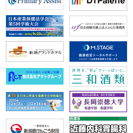
皆様のご要望を受け、中村宇一先生より基調講演
当日配布資料をご提供いただきました。ぜひご活
用ください。
閲覧はこちら≫
プログラム・抄録集（36.9MB）
閲覧用パスワードは、参加登録いただいた皆様へ
メールにてご案内いたします。
一般演題 ご発表者の皆様へ
オンデマンド配信用データのご提出が本日10月
31日（金）締切となっております。
期日内のご提出をお願いいたします。
ご提出はこちらから≫
終了いたしました。
ランチョンセミナー申込受付のご案内