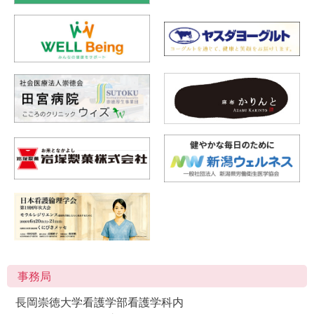
2025.10.9
日程表・プログラム
を更新しました。
2025.9.9
日程表・プログラム
を更新しました。
2025.9.5
日程表・プログラム
を更新しました。
2025.9.3
情報交換会の参加申込上限を引き上げました。
2025.8.8
日程表・プログラム
を更新しました。
2025.7.23
事務局
演題登録を締め切りました。
多数のご応募をありがとうございました。
長岡崇徳大学看護学部看護学科内